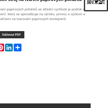
ování papírových pohárků se střední rychlostí je podnik na
ízení, který se specializuje na výrobu, provoz a výzkum a
 zařízení na tvarování papírových kontejnerů.
Stáhnout PDF
atsApp
Pinterest
LinkedIn
Share