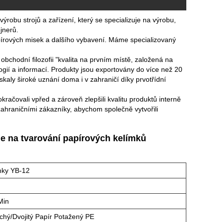
výrobu strojů a zařízení, který se specializuje na výrobu,
jnerů.
apírových misek a dalšího vybavení. Máme specializovaný
obchodní filozofii "kvalita na prvním místě, založená na
ologií a informací. Produkty jsou exportovány do více než 20
kaly široké uznání doma i v zahraničí díky prvotřídní
račovali vpřed a zároveň zlepšili kvalitu produktů interně
zahraničními zákazníky, abychom společně vytvořili
je na tvarování papírových kelímků
mky YB-12
min
ý/dvojitý Papír Potažený PE