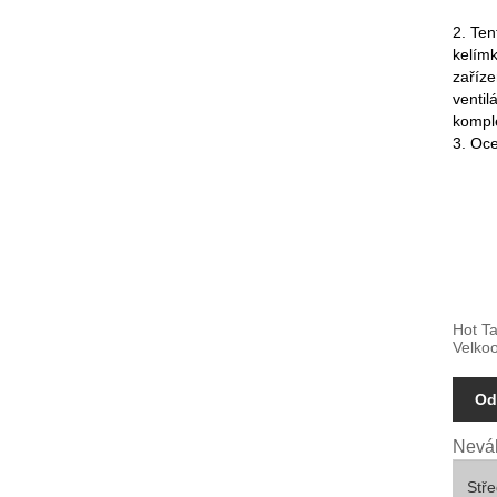
2. Ten
kelímk
zaříze
ventil
komple
3. Oce
Hot Ta
Velko
Od
Neváh