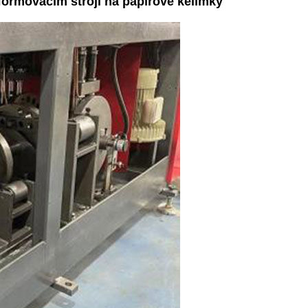
formovacím stroji na papírové kelímky