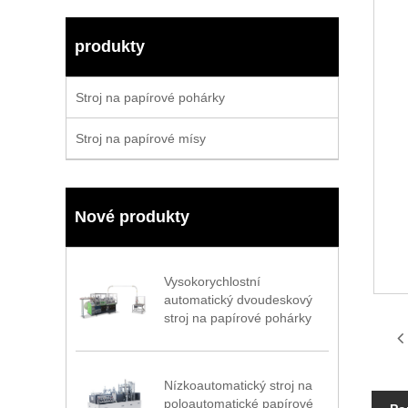
produkty
Stroj na papírové pohárky
Stroj na papírové mísy
Nové produkty
Vysokorychlostní
automatický dvoudeskový
stroj na papírové pohárky
Nízkoautomatický stroj na
poloautomatické papírové