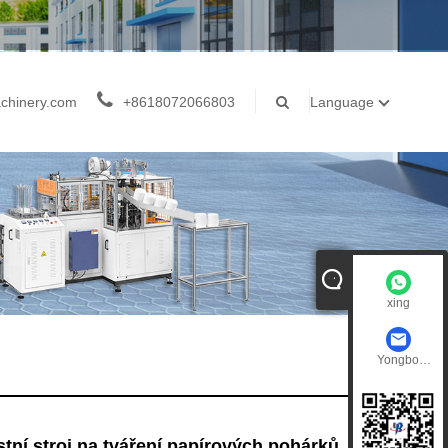
chinery.com
+8618072066803
Language
xing
Yongbo
Machinery
tní stroj na tváření papírových pohárků