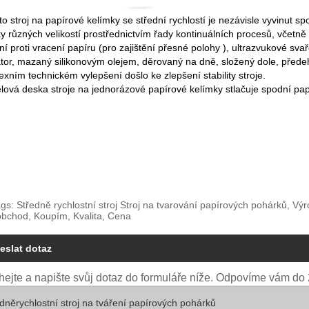
to stroj na papírové kelímky se střední rychlostí je nezávisle vyvinut
y různých velikostí prostřednictvím řady kontinuálních procesů, včet
ní proti vracení papíru (pro zajištění přesné polohy ), ultrazvukové 
átor, mazaný silikonovým olejem, děrovaný na dně, složený dole, přede
xním technickém vylepšení došlo ke zlepšení stability stroje.
lová deska stroje na jednorázové papírové kelímky stlačuje spodní papír
gs: Středně rychlostní stroj Stroj na tvarování papírových pohárků, Vý
obchod, Koupím, Kvalita, Cena
eslat dotaz
ejte a napište svůj dotaz do formuláře níže. Odpovíme vám do 