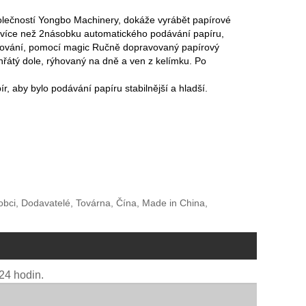
 společností Yongbo Machinery, dokáže vyrábět papírové
ně více než 2násobku automatického podávání papíru,
svařování, pomocí magic Ručně dopravovaný papírový
hřátý dole, rýhovaný na dně a ven z kelímku. Po
, aby bylo podávání papíru stabilnější a hladší.
robci, Dodavatelé, Továrna, Čína, Made in China,
24 hodin.