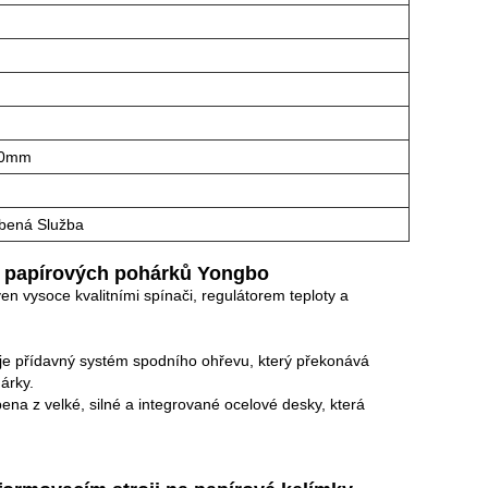
00mm
obená Služba
ní papírových pohárků Yongbo
ven vysoce kvalitními spínači, regulátorem teploty a
huje přídavný systém spodního ohřevu, který překonává
árky.
bena z velké, silné a integrované ocelové desky, která