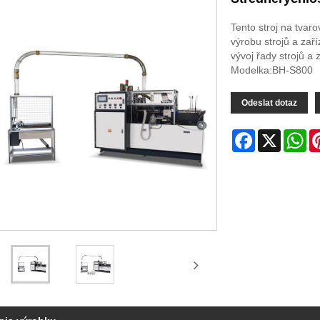
Tento stroj na tvar
výrobu strojů a zař
vývoj řady strojů a
Modelka:BH-S800
Odeslat dotaz
Facebook
X
Wh