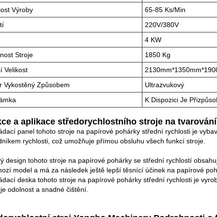
ost Výroby
65-85 Ks/min
tí
220V/380V
4 KW
ost Stroje
1850 Kg
í Velikost
2130mm*1350mm*19
r Vykostěný Způsobem
Ultrazvukový
ámka
K Dispozici Je Přizpůs
ce a aplikace středorychlostního stroje na tvarová
ádací panel tohoto stroje na papírové pohárky střední rychlosti je vyba
níkem rychlosti, což umožňuje přímou obsluhu všech funkcí stroje.
ý design tohoto stroje na papírové pohárky se střední rychlostí obsa
ozí model a má za následek ještě lepší těsnící účinek na papírové poh
ádací deska tohoto stroje na papírové pohárky střední rychlosti je vyro
uje odolnost a snadné čištění.