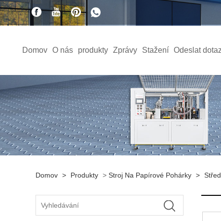
Domov
O nás
produkty
Zprávy
Stažení
Odeslat dota
Domov
>
Produkty
>
Stroj Na Papírové Pohárky
>
Střed