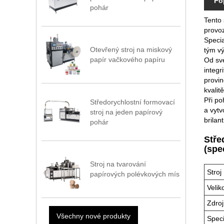
Po
pohár
Tento 
provoz
Specia
Otevřený stroj na miskový
tým vý
papír vačkového papíru
Od své
integr
provin
kvalit
Při po
Středorychlostní formovací
a vytv
stroj na jeden papírový
brilan
pohár
Stře
(spe
Stroj na tvarování
Stroj
papírových polévkových mís
Velik
Zdroj
Všechny nové produkty
Speci