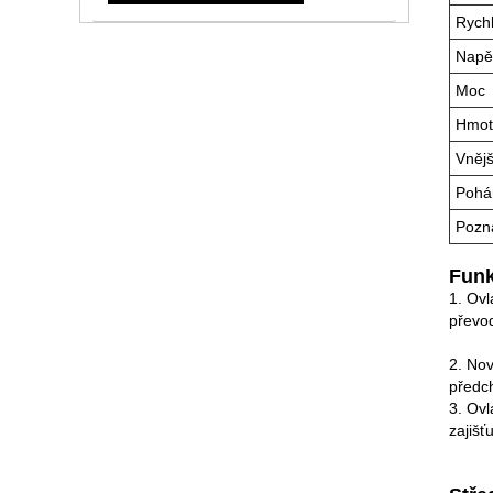
Rychl
Napě
Moc
Hmotn
Vnějš
Pohá
Pozn
Funk
1. Ovl
převod
2. Nov
předch
3. Ovl
zajišť