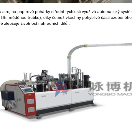
ý stroj na papírové pohárky střední rychlosti využívá automatický syst
 filtr, měděnou trubku), díky čemuž všechny pohyblivé části ozubeného 
ě zlepšuje životnost náhradních dílů .