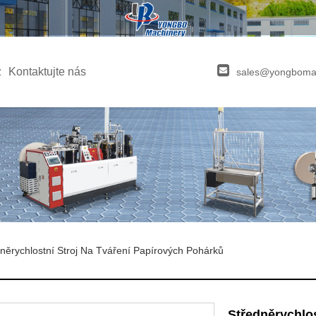
z
Kontaktujte nás
sales@yongboma
něrychlostní Stroj Na Tváření Papírových Pohárků
Středněrychlos