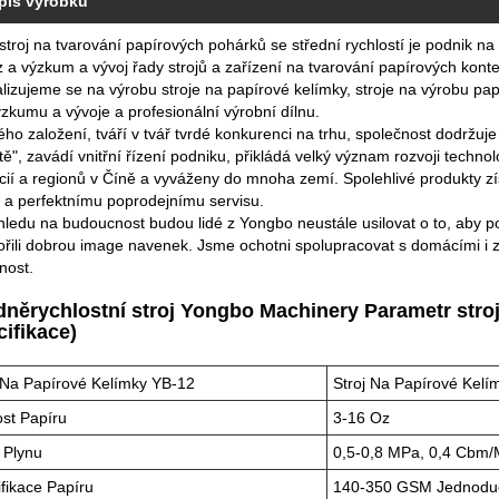
pis výrobku
stroj na tvarování papírových pohárků se střední rychlostí je podnik na 
 a výzkum a vývoj řady strojů a zařízení na tvarování papírových konte
lizujeme se na výrobu stroje na papírové kelímky, stroje na výrobu p
zkumu a vývoje a profesionální výrobní dílnu.
ho založení, tváří v tvář tvrdé konkurenci na trhu, společnost dodržuje 
itě", zavádí vnitřní řízení podniku, přikládá velký význam rozvoji techn
cií a regionů v Číně a vyváženy do mnoha zemí. Spolehlivé produkty zís
ě a perfektnímu poprodejnímu servisu.
hledu na budoucnost budou lidé z Yongbo neustále usilovat o to, aby pok
ořili dobrou image navenek. Jsme ochotni spolupracovat s domácími i 
tnost.
dněrychlostní stroj Yongbo Machinery Parametr stro
cifikace)
 Na Papírové Kelímky YB-12
Stroj Na Papírové Kelí
ost Papíru
3-16 Oz
 Plynu
0,5-0,8 MPa, 0,4 Cbm/
fikace Papíru
140-350 GSM Jednoduch