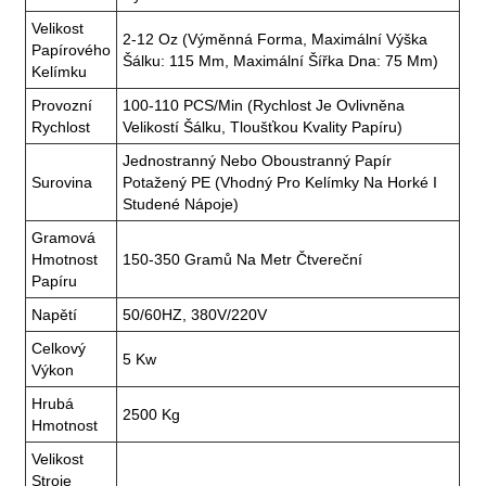
Velikost
2-12 Oz (výměnná Forma, Maximální Výška
Papírového
Šálku: 115 Mm, Maximální Šířka Dna: 75 Mm)
Kelímku
Provozní
100-110 PCS/min (rychlost Je Ovlivněna
Rychlost
Velikostí Šálku, Tloušťkou Kvality Papíru)
Jednostranný Nebo Oboustranný Papír
Surovina
Potažený PE (vhodný Pro Kelímky Na Horké I
Studené Nápoje)
Gramová
Hmotnost
150-350 Gramů Na Metr Čtvereční
Papíru
Napětí
50/60HZ, 380V/220V
Celkový
5 Kw
Výkon
Hrubá
2500 Kg
Hmotnost
Velikost
Stroje