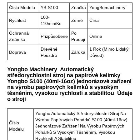
Číslo Modelu
YB-S100
Značka
YongBomachinery
100-
Rychlost
Země
Čína
110min/ks
Ochranná
Po
Přizpůsobené
Online
Známka
Prodeji
Dřevěné
1 Rok (mimo Lidský
Doprava
Záruka
Pouzdro
Důvod)
Yongbo Machinery Automatický
středorychlostní stroj na papírové kelímky
Yongbo S100 (40ml-16oz) jednorázové zařízení
na výrobu papírových kelímků s vysokým
těsněním, vysokou rychlostí a stabilitou Údaje
o stroji
Yongbo Automatický Středorychlostní Stroj Na
Výrobu Papírových Pohárků S100 (40ml-16oz)
Číslo
Jednorázové Zařízení Na Výrobu Papírových
Modelu
Pohárků S Vysokým Těsněním, Vysokou
Rychlostí A Stabilitou