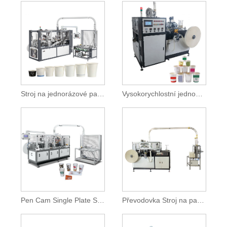
Stroj na jednorázové papírové kelímky
Vysokorychlostní jednodeskový stroj s otevřenými vačkami na papírový pohár
Pen Cam Single Plate Středorychlostní stroj na papírové pohárky
Převodovka Stroj na papírový pohár