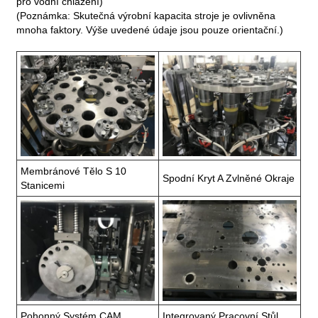
pro vodní chlazení)
(Poznámka: Skutečná výrobní kapacita stroje je ovlivněna
mnoha faktory. Výše ​​uvedené údaje jsou pouze orientační.)
Membránové Tělo S 10
Spodní Kryt A Zvlněné Okraje
Stanicemi
Pohonný Systém CAM
Integrovaný Pracovní Stůl