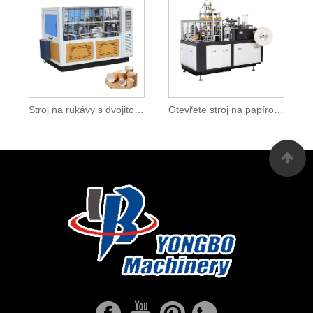
Stroj na rukávy s dvojitou stěnou
Otevřete stroj na papírový pohárek Cam