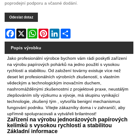
poprodejní podporu a včasné dodání.
Odeslat dotaz
Facebook
X
WhatsApp
Pinterest
LinkedIn
Share
Popis výrobku
Jako profesionální výrobce bychom vám rádi poskytli zařízení
na výrobu papírových pohárků na jedno použití s ​​vysokou
rychlostí a stabilitou. Od založení továrny existuje více než
deset let profesionálních výrobních zkušeností, s vlastním
vědeckým a technologickým inovačním duchem,
nashromážděnými zkušenostmi z projektové praxe, neustálým
zlepšováním síly výzkumu a vývoje, má skupinu vynikající
technologie, zkušený tým , vytvořila benigní mechanismus
fungování podniku. Vítejte zákazníky doma i v zahraničí, aby
upřímně spolupracovali a vytvářeli brilantnost!
Zařízení na výrobu jednorázových papírových
kelímků s vysokou rychlostí a stabilitou
Základní informace