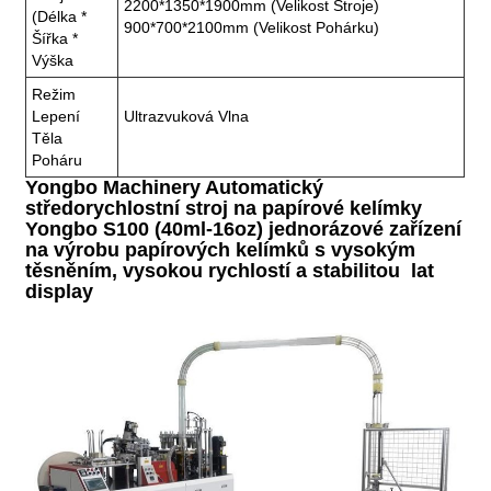
2200*1350*1900mm (velikost Stroje)
(délka *
900*700*2100mm (velikost Pohárku)
Šířka *
Výška
Režim
Lepení
Ultrazvuková Vlna
Těla
Poháru
Yongbo Machinery Automatický
středorychlostní stroj na papírové kelímky
Yongbo S100 (40ml-16oz) jednorázové zařízení
na výrobu papírových kelímků s vysokým
těsněním, vysokou rychlostí a stabilitou lat
display