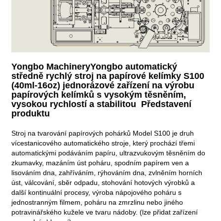
Yongbo MachineryYongbo automatický
středně rychlý stroj na papírové kelímky S100
(40ml-16oz) jednorázové zařízení na výrobu
papírových kelímků s vysokým těsněním,
vysokou rychlostí a stabilitou Představení
produktu
Stroj na tvarování papírových pohárků Model S100 je druh
vícestanicového automatického stroje, který prochází třemi
automatickými podáváním papíru, ultrazvukovým těsněním do
zkumavky, mazáním úst poháru, spodním papírem ven a
lisováním dna, zahříváním, rýhováním dna, zvlněním horních
úst, válcování, sběr odpadu, stohování hotových výrobků a
další kontinuální procesy, výroba nápojového poháru s
jednostranným filmem, poháru na zmrzlinu nebo jiného
potravinářského kužele ve tvaru nádoby. (lze přidat zařízení