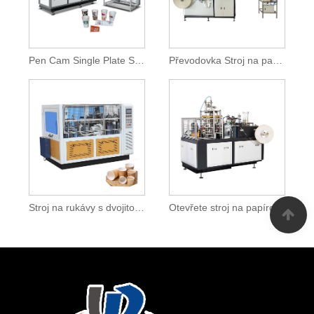
Pen Cam Single Plate Středorychlostní stroj na papírové pohárky
Převodovka Stroj na papírový pohár
Stroj na rukávy s dvojitou stěnou
Otevřete stroj na papírový pohárek Cam