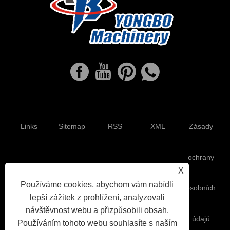
Links
Sitemap
RSS
XML
Zásady
ochrany
X
Používáme cookies, abychom vám nabídli
osobních
lepší zážitek z prohlížení, analyzovali
návštěvnost webu a přizpůsobili obsah.
údajů
Používáním tohoto webu souhlasíte s naším