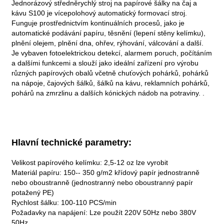
Jednorázový středněrychlý stroj na papírové šálky na čaj a
kávu S100 je vícepolohový automatický formovací stroj.
Funguje prostřednictvím kontinuálních procesů, jako je
automatické podávání papíru, těsnění (lepení stěny kelímku),
plnění olejem, plnění dna, ohřev, rýhování, válcování a další.
Je vybaven fotoelektrickou detekcí, alarmem poruch, počítáním
a dalšími funkcemi a slouží jako ideální zařízení pro výrobu
různých papírových obalů včetně chuťových pohárků, pohárků
na nápoje, čajových šálků, šálků na kávu, reklamních pohárků,
pohárů na zmrzlinu a dalších kónických nádob na potraviny. .
Hlavní technické parametry:
Velikost papírového kelímku: 2,5-12 oz lze vyrobit
Materiál papíru: 150-- 350 g/m2 křídový papír jednostranně
nebo oboustranně (jednostranný nebo oboustranný papír
potažený PE)
Rychlost šálku: 100-110 PCS/min
Požadavky na napájení: Lze použít 220V 50Hz nebo 380V
50Hz