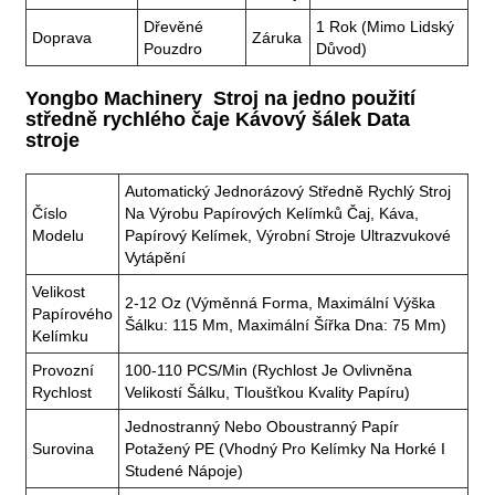
Dřevěné
1 Rok (mimo Lidský
Doprava
Záruka
Pouzdro
Důvod)
Yongbo Machinery Stroj na jedno použití
středně rychlého čaje Kávový šálek Data
stroje
Automatický Jednorázový Středně Rychlý Stroj
Číslo
Na Výrobu Papírových Kelímků Čaj, Káva,
Modelu
Papírový Kelímek, Výrobní Stroje Ultrazvukové
Vytápění
Velikost
2-12 Oz (výměnná Forma, Maximální Výška
Papírového
Šálku: 115 Mm, Maximální Šířka Dna: 75 Mm)
Kelímku
Provozní
100-110 PCS/min (rychlost Je Ovlivněna
Rychlost
Velikostí Šálku, Tloušťkou Kvality Papíru)
Jednostranný Nebo Oboustranný Papír
Surovina
Potažený PE (vhodný Pro Kelímky Na Horké I
Studené Nápoje)