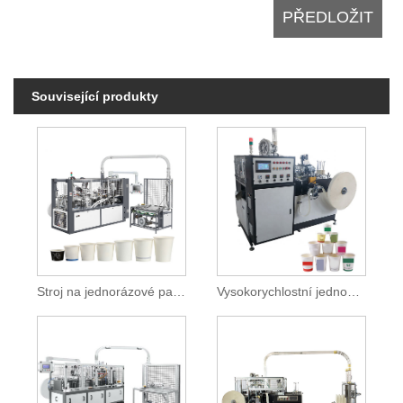
Související produkty
Stroj na jednorázové papírové kelímky
Vysokorychlostní jednodeskový stroj s otevřenými vačkami na papírový pohár