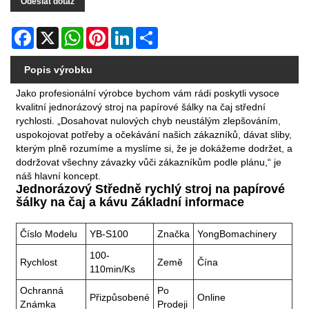
Odeslat dotaz
Facebook
X
WhatsApp
Pinterest
LinkedIn
Share
Popis výrobku
Jako profesionální výrobce bychom vám rádi poskytli vysoce
kvalitní jednorázový stroj na papírové šálky na čaj střední
rychlosti. „Dosahovat nulových chyb neustálým zlepšováním,
uspokojovat potřeby a očekávání našich zákazníků, dávat sliby,
kterým plně rozumíme a myslíme si, že je dokážeme dodržet, a
dodržovat všechny závazky vůči zákazníkům podle plánu,“ je
náš hlavní koncept.
Jednorázový Středně rychlý stroj na papírové
šálky na čaj a kávu Základní informace
Číslo Modelu
YB-S100
Značka
YongBomachinery
100-
Rychlost
Země
Čína
110min/ks
Ochranná
Po
Přizpůsobené
Online
Známka
Prodeji