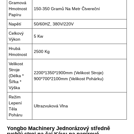
Gramová
Hmotnost
150-350 Gramů Na Metr Čtvereční
Papíru
Napětí
50/60HZ, 380V/220V
Celkový
5 Kw
Výkon
Hrubá
2500 Kg
Hmotnost
Velikost
Stroje
2200*1350*1900mm (velikost Stroje)
(délka *
900*700*2100mm (velikost Pohárku)
Šířka *
Výška
Režim
Lepení
Ultrazvuková Vlna
Těla
Poháru
Yongbo Machinery Jednorázový středně
rychlý stroj na čaj Kávu na papírové