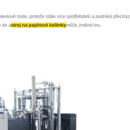
etově roste, protože stále více spotřebitelů a podniků přechází
e do a
stroj na papírové kelímky
může změnit hru.