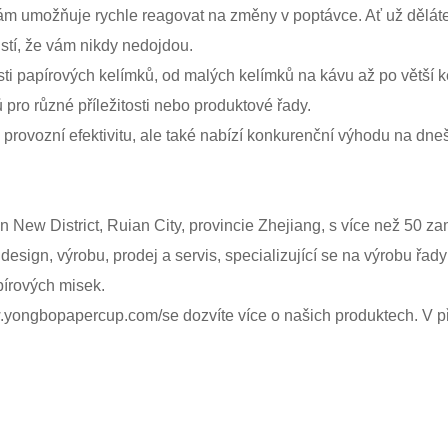
 vám umožňuje rychle reagovat na změny v poptávce. Ať už dělát
istí, že vám nikdy nedojdou.
sti papírových kelímků, od malých kelímků na kávu až po větší k
ů pro různé příležitosti nebo produktové řady.
 provozní efektivitu, ale také nabízí konkurenční výhodu na dneš
New District, Ruian City, provincie Zhejiang, s více než 50 za
design, výrobu, prodej a servis, specializující se na výrobu řad
pírových misek.
w.yongbopapercup.com/
se dozvíte více o našich produktech. V 