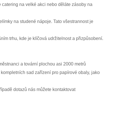
e catering na velké akci nebo děláte zásoby na
elímky na studené nápoje. Tato všestrannost je
ním trhu, kde je klíčová udržitelnost a přizpůsobení.
městnanci a tovární plochou asi 2000 metrů
y kompletních sad zařízení pro papírové obaly, jako
případě dotazů nás můžete kontaktovat