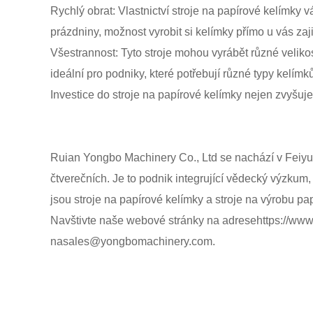
Rychlý obrat: Vlastnictví stroje na papírové kelímky
prázdniny, možnost vyrobit si kelímky přímo u vás zaj
Všestrannost: Tyto stroje mohou vyrábět různé veliko
ideální pro podniky, které potřebují různé typy kelímk
Investice do stroje na papírové kelímky nejen zvyšuje
Ruian Yongbo Machinery Co., Ltd se nachází v Feiyun 
čtverečních. Je to podnik integrující vědecký výzkum, 
jsou stroje na papírové kelímky a stroje na výrobu pa
Navštivte naše webové stránky na adrese
https://ww
na
sales@yongbomachinery.com
.