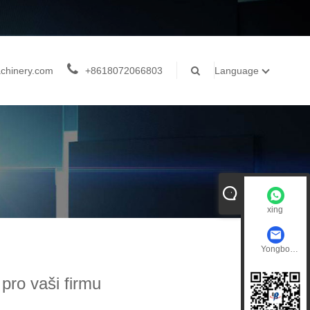
chinery.com
+8618072066803
Language
xing
Yongbo
Machinery
pro vaši firmu