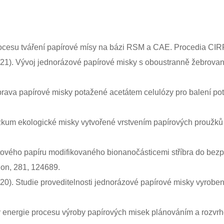
rocesu tváření papírové mísy na bázi RSM a CAE. Procedia CIRP
(2021). Vývoj jednorázové papírové misky s oboustranně žebrovano
 Příprava papírové misky potažené acetátem celulózy pro balení 
zkum ekologické misky vytvořené vrstvením papírových proužků a j
kraftového papíru modifikovaného bionanočásticemi stříbra do be
tion, 281, 124689.
2020). Studie proveditelnosti jednorázové papírové misky vyrobe
by energie procesu výroby papírových misek plánováním a rozvrho