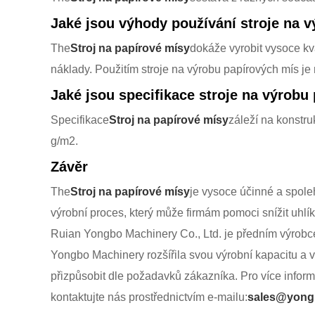
Jaké jsou výhody používání stroje na 
The
Stroj na papírové mísy
dokáže vyrobit vysoce kva
náklady. Použitím stroje na výrobu papírových mís je 
Jaké jsou specifikace stroje na výrobu
Specifikace
Stroj na papírové mísy
záleží na konstr
g/m2.
Závěr
The
Stroj na papírové mísy
je vysoce účinné a spoleh
výrobní proces, který může firmám pomoci snížit uhlík
Ruian Yongbo Machinery Co., Ltd. je předním výrobce
Yongbo Machinery rozšířila svou výrobní kapacitu a vy
přizpůsobit dle požadavků zákazníka. Pro více infor
kontaktujte nás prostřednictvím e-mailu:
sales@yong