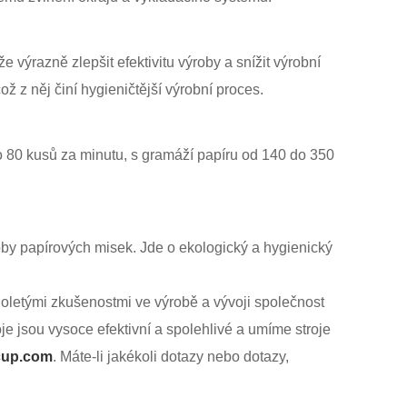
 výrazně zlepšit efektivitu výroby a snížit výrobní
ž z něj činí hygieničtější výrobní proces.
o 80 kusů za minutu, s gramáží papíru od 140 do 350
roby papírových misek. Jde o ekologický a hygienický
oletými zkušenostmi ve výrobě a vývoji společnost
je jsou vysoce efektivní a spolehlivé a umíme stroje
cup.com
. Máte-li jakékoli dotazy nebo dotazy,