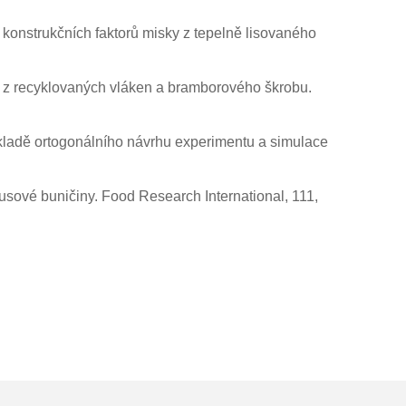
h konstrukčních faktorů misky z tepelně lisovaného
é z recyklovaných vláken a bramborového škrobu.
základě ortogonálního návrhu experimentu a simulace
usové buničiny. Food Research International, 111,