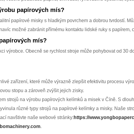
výrobu papírových mís?
litní papírové misky s hladkým povrchem a dobrou tvrdostí. Může
navíc možné zabránit přímému kontaktu lidské ruky s papírem, co
 papírových mís?
ukci výrobce. Obecně se rychlost stroje může pohybovat od 30 d
livé zařízení, které může výrazně zlepšit efektivitu procesu vý
ovou stopu a zároveň zvýšit jejich zisky.
m strojů na výrobu papírových kelímků a misek v Číně. S dlouh
vinula různé typy strojů na papírové kelímky a misky. Naše stro
mací navštivte naše webové stránky:
https://www.yongbopaper
bomachinery.com
.