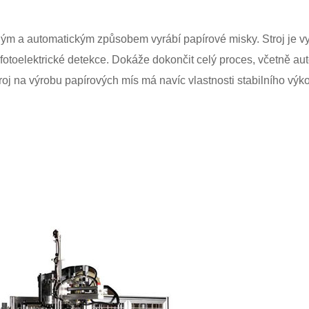
vaným a automatickým způsobem vyrábí papírové misky. Stroj je 
fotoelektrické detekce. Dokáže dokončit celý proces, včetně au
troj na výrobu papírových mís má navíc vlastnosti stabilního vý