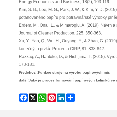
Energy Economics and Business, 18(2), 103-119.
Kim, S. B., Lee, M. G., Park, J. W., & Kim, Y. D. (20
potahovaného papíru pro potravinářské výrobky plněné
Erdem, M., Önal, L., & Mimaroglu, A. (2019). Návrh 
Journal of Cleaner Production, 225, 350-363.
Xu, Y., Yao, Q., Wu, H., Ouyang, Y., & Zhao, G. (20
konečných prvků. Procedia CIRP, 81, 838-842.
Razzaq, A., Hantoko, D., & Nishijima, T. (2018). Výr
173-181.
Předchozí:
Funkce stroje na výrobu papírových mís
další:
Jaký je proces formování papírových kelímků ve 
Facebook
X
WhatsApp
Pinterest
LinkedIn
Share