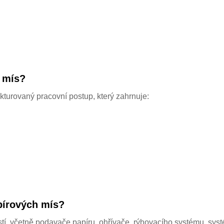
h mís?
kturovaný pracovní postup, který zahrnuje:
apírových mís?
tí, včetně podavače papíru, ohřívače, rýhovacího systému, sys