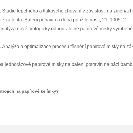
19). Studie tepelného a tlakového chování v závislosti na změnác
 za tepla. Balení potravin a doba použitelnosti, 21, 100512.
a analýza nové biologicky odbouratelné papírové misky vyroben
19). Analýza a optimalizace procesu těsnění papírové misky na 
oba jednorázové papírové misky na balení potravin na bázi bamb
strojích na papírové kelímky?