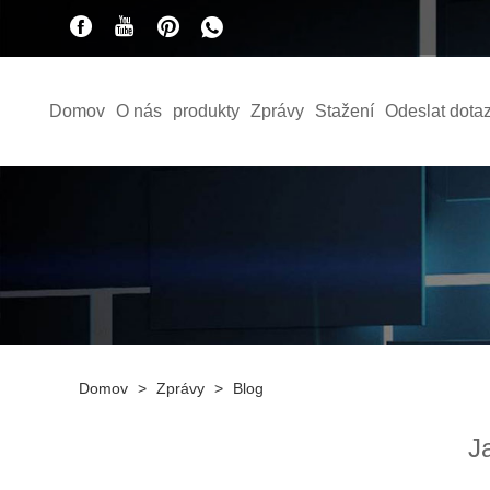
Domov
O nás
produkty
Zprávy
Stažení
Odeslat dota
Domov
>
Zprávy
>
Blog
J