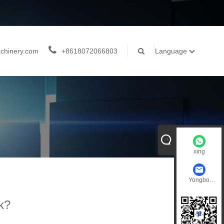
chinery.com
+8618072066803
Language
xing
Yongbo
Machinery
k?