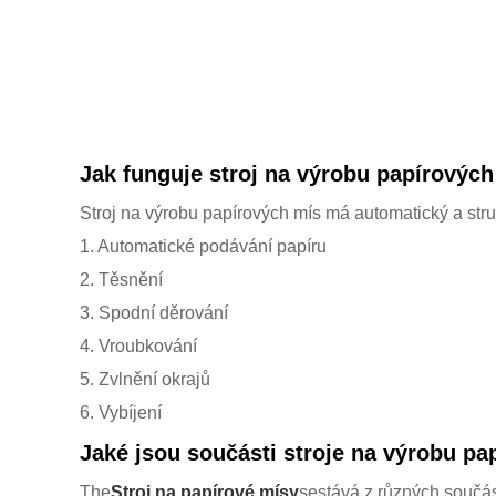
Jak funguje stroj na výrobu papírovýc
Stroj na výrobu papírových mís má automatický a stru
1. Automatické podávání papíru
2. Těsnění
3. Spodní děrování
4. Vroubkování
5. Zvlnění okrajů
6. Vybíjení
Jaké jsou součásti stroje na výrobu p
The
Stroj na papírové mísy
sestává z různých součás