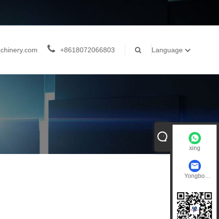
chinery.com
+8618072066803
Language
xing
Yongbo
Machinery