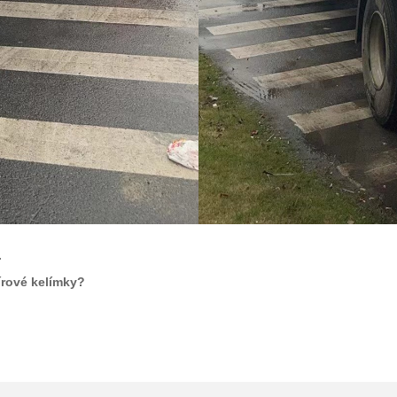
.
írové kelímky?