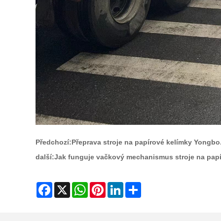
Předchozí:
Přeprava stroje na papírové kelímky Yongbo
další:
Jak funguje vačkový mechanismus stroje na pap
Facebook
X
WhatsApp
Pinterest
LinkedIn
Share